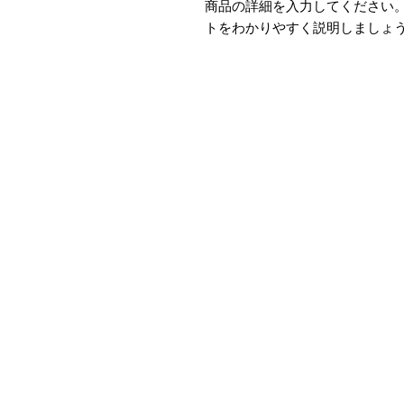
商品の詳細を入力してください
トをわかりやすく説明しましょ
​MORROWYOGA studio
〒604-838
京都市中京区西の京職司町６３−２京
075−432−8839
090−9885−8647
​morrowyoga.comm
※JR二条駅から御池通りを東へ3分、
ORGANIC野菜屋「のぐちマルシェ」の
なる場合がございますが、御池通り側