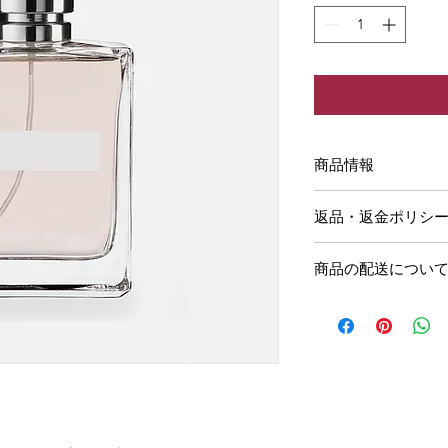
商品情報
商品の詳細を入力し
返品・返金ポリシ
明に加え、商品の特
しましょう。
返品・返金規約を入
商品の配送につい
だけなかった場合の
ましょう。規約の内
配送地域、料金、所
頼を獲得し、安心し
する情報を入力して
とで、お客様の信頼
ただけます。